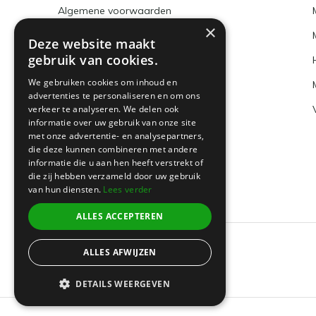
Algemene voorwaarden
×
Disclaimer
Deze website maakt
gebruik van cookies.
Privacy Policy
We gebruiken cookies om inhoud en
Betaalmethoden en BTW nummer
advertenties te personaliseren en om ons
verkeer te analyseren. We delen ook
Verzenden & retourneren
informatie over uw gebruik van onze site
Klantenservice
met onze advertentie- en analysepartners,
die deze kunnen combineren met andere
Sitemap
informatie die u aan hen heeft verstrekt of
die zij hebben verzameld door uw gebruik
van hun diensten.
Lees verder
ALLES ACCEPTEREN
ALLES AFWIJZEN
© 2026 -
Boeklin
DETAILS WEERGEVEN