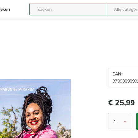
boeken
Alle categor
EAN:
9789089899
€ 25,99