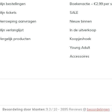
Mijn bestellingen
Boekenactie – €2,99 per s
Mijn tickets
SALE
Herroeping aanvragen
Nieuw binnen
Mijn verlanglijst
In de uitverkoop
Vergelijk producten
Koopjeshoek
Young Adult
Accessoires
Beoordeling door klanten:
9.3
/
10
-
3895
Reviews @
beoordelingen