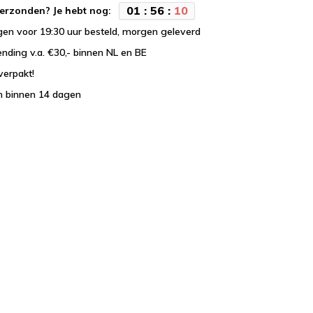
0
1
:
5
6
:
0
9
erzonden? Je hebt nog:
en voor 19:30 uur besteld, morgen geleverd
ending v.a. €30,- binnen NL en BE
verpakt!
n binnen 14 dagen