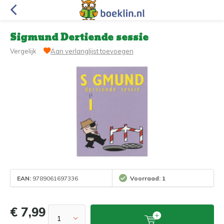
Sigmund Dertiende sessie
Vergelijk
Aan verlanglijst toevoegen
EAN:
9789061697336
Voorraad: 1
€ 7,99