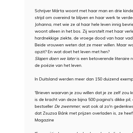
Schrijver Márta woont met haar man en drie kinder
strijd om overeind te blijven en haar werk te ver
Johanna, met wie ze al haar hele leven innig bevri
woont alleen in het bos. Zij worstelt met haar ver
hardnekkige ziekte, de vroege dood van haar vad
Beide vrouwen weten dat ze meer willen. Maar wat 
opzit? En wat doet het leven met hen?
Slapen doen we later
is een betoverende literaire
de poëzie van het leven.
In Duitsland werden meer dan 150 duizend exemp
'Brieven waarvan je zou willen dat je ze zelf zou ku
is de kracht van deze bijna 500 pagina's dikke pil
bestseller
De zwemmer
, wat ook al zo'n gedenkwa
dat Zsuzsa Bánk met prijzen overladen is, ze heeft 
Magazine