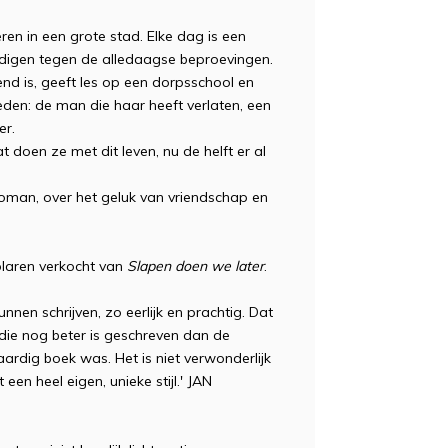
en in een grote stad. Elke dag is een
dedigen tegen de alledaagse beproevingen.
end is, geeft les op een dorpsschool en
leden: de man die haar heeft verlaten, een
er.
doen ze met dit leven, nu de helft er al
 roman, over het geluk van vriendschap en
laren verkocht van
Slapen doen we later
.
nnen schrijven, zo eerlijk en prachtig. Dat
, die nog beter is geschreven dan de
ardig boek was. Het is niet verwonderlijk
een heel eigen, unieke stijl.' JAN