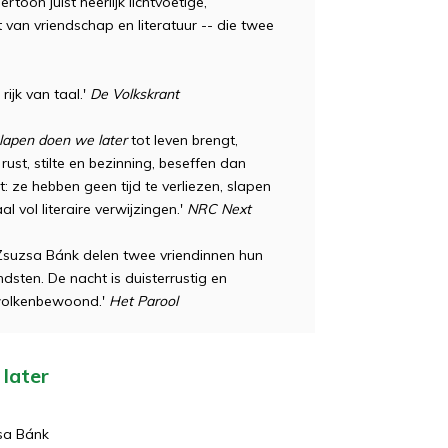
oon juist heerlijk lichtvoetige,
van vriendschap en literatuur -- die twee
rijk van taal.'
De Volkskrant
lapen doen we later
tot leven brengt,
ust, stilte en bezinning, beseffen dan
: ze hebben geen tijd te verliezen, slapen
l vol literaire verwijzingen.'
NRC Next
suzsa Bánk delen twee vriendinnen hun
dsten. De nacht is duisterrustig en
wolkenbewoond.'
Het Parool
 later
sa Bánk