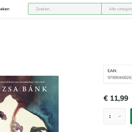
boeken
Alle categor
EAN:
9789046826
€ 11,99