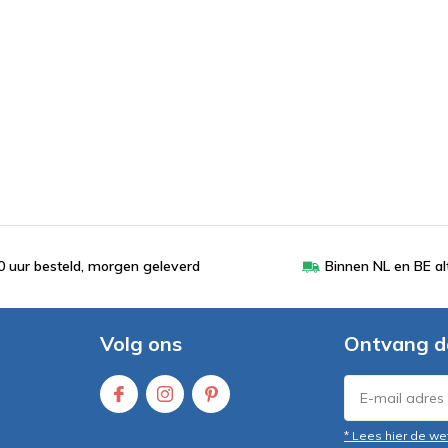
 uur besteld, morgen geleverd
Binnen NL en BE al
Volg ons
Ontvang d
* Lees hier de we