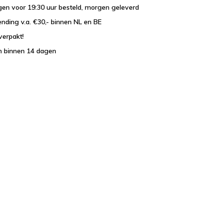
en voor 19:30 uur besteld, morgen geleverd
ending v.a. €30,- binnen NL en BE
verpakt!
n binnen 14 dagen