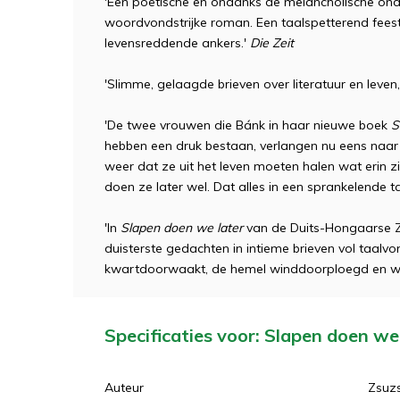
'Een poëtische en ondanks de melancholische ondert
woordvondstrijke roman. Een taalspetterend feest 
levensreddende ankers.'
Die Zeit
'Slimme, gelaagde brieven over literatuur en leven, 
'De twee vrouwen die Bánk in haar nieuwe boek
S
hebben een druk bestaan, verlangen nu eens naar r
weer dat ze uit het leven moeten halen wat erin zit
doen ze later wel. Dat alles in een sprankelende taa
'In
Slapen doen we later
van de Duits-Hongaarse Z
duisterste gedachten in intieme brieven vol taalvon
kwartdoorwaakt, de hemel winddoorploegd en 
Specificaties voor: Slapen doen we
Auteur
Zsuz