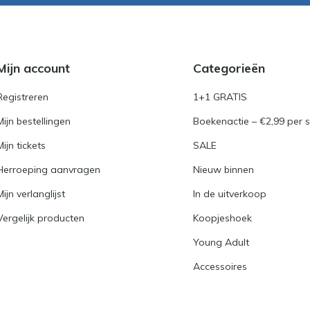
Mijn account
Categorieën
Registreren
1+1 GRATIS
Mijn bestellingen
Boekenactie – €2,99 per s
Mijn tickets
SALE
Herroeping aanvragen
Nieuw binnen
Mijn verlanglijst
In de uitverkoop
Vergelijk producten
Koopjeshoek
Young Adult
Accessoires