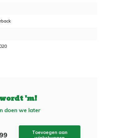
rback
2020
 wordt 'm!
n doen we later
Toevoegen aan
,99
winkelwagen