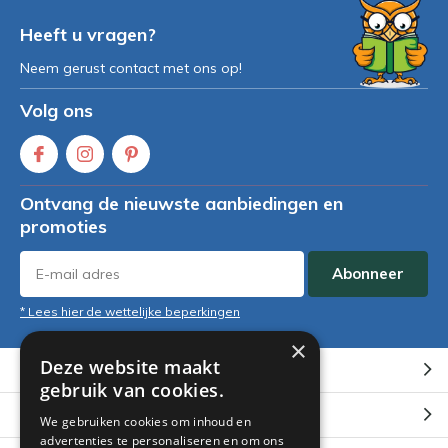
Heeft u vragen?
Neem gerust contact met ons op!
Volg ons
Ontvang de nieuwste aanbiedingen en
promoties
Abonneer
* Lees hier de wettelijke beperkingen
×
Deze website maakt
Klantenservice
gebruik van cookies.
Mijn account
We gebruiken cookies om inhoud en
advertenties te personaliseren en om ons