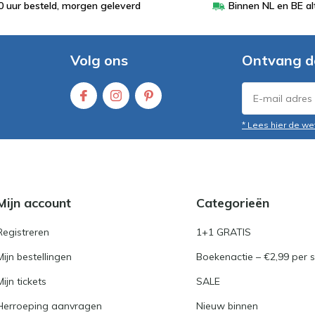
 uur besteld, morgen geleverd
Binnen NL en BE al
Volg ons
Ontvang d
* Lees hier de we
Mijn account
Categorieën
Registreren
1+1 GRATIS
Mijn bestellingen
Boekenactie – €2,99 per s
Mijn tickets
SALE
Herroeping aanvragen
Nieuw binnen