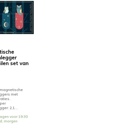
ische
legger
ilen set van
 magnetische
ggers met
raties.
per
er: 2,1...
agen voor 19:30
ld, morgen