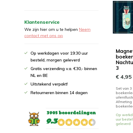
Klantenservice
We zijn hier om u te helpen
Neem
contact met ons op
Magnet
Op werkdagen voor 19:30 uur
boeken
besteld, morgen geleverd
Nachtu
3
Gratis verzending v.a. €30,- binnen
NL en BE
€ 4,95
Uitstekend verpakt!
Set van 3
Retourneren binnen 14 dagen
boekenle
uilenillust
Afmeting 
boekenlegg
3905 beoordelingen
Op werkd
9.3
uur beste
geleverd