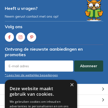
Heeft u vragen?
Neem gerust contact met ons op!
Volg ons
Ontvang de nieuwste aanbiedingen en
promoties
Abonneer
* Lees hier de wettelijke beperkingen
×
Deze website maakt
Klantenservice
gebruik van cookies.
Mijn account
We gebruiken cookies om inhoud en
advertenties te personaliseren en om ons