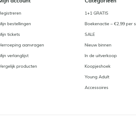
Mijn account
Categorieën
Registreren
1+1 GRATIS
Mijn bestellingen
Boekenactie – €2,99 per s
Mijn tickets
SALE
Herroeping aanvragen
Nieuw binnen
Mijn verlanglijst
In de uitverkoop
Vergelijk producten
Koopjeshoek
Young Adult
Accessoires