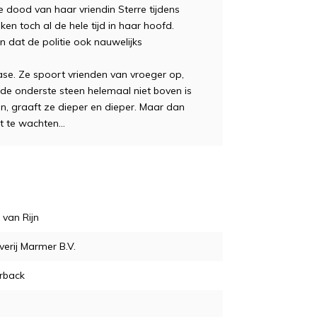
 dood van haar vriendin Sterre tijdens
ken toch al de hele tijd in haar hoofd.
 dat de politie ook nauwelijks
ase. Ze spoort vrienden van vroeger op,
 de onderste steen helemaal niet boven is
, graaft ze dieper en dieper. Maar dan
t te wachten...
 van Rijn
verij Marmer B.V.
rback