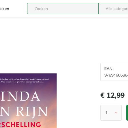
boeken
Alle categor
EAN:
9789460686
€ 12,99