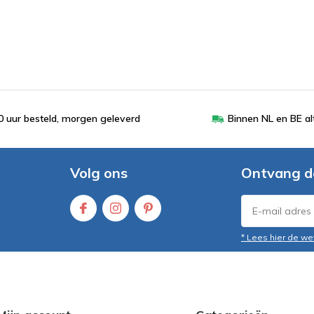
 uur besteld, morgen geleverd
Binnen NL en BE al
Volg ons
Ontvang d
* Lees hier de we