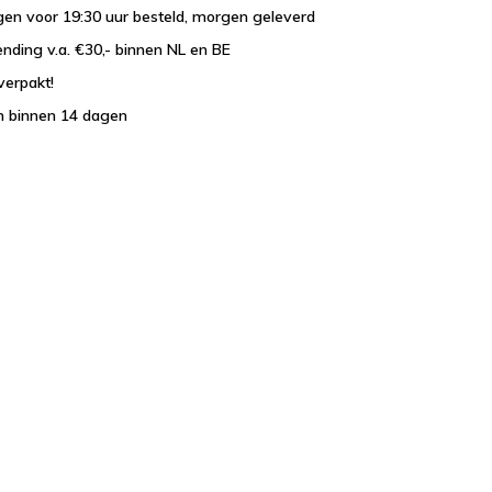
en voor 19:30 uur besteld, morgen geleverd
ending v.a. €30,- binnen NL en BE
verpakt!
n binnen 14 dagen