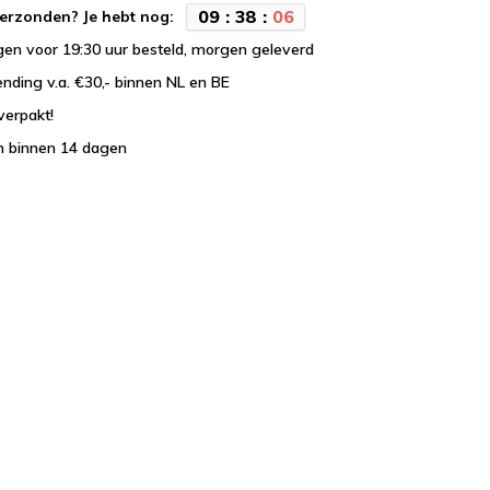
0
9
:
3
8
:
0
5
erzonden? Je hebt nog:
en voor 19:30 uur besteld, morgen geleverd
ending v.a. €30,- binnen NL en BE
verpakt!
n binnen 14 dagen