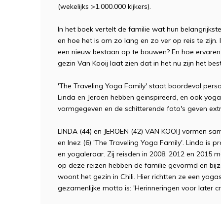
(wekelijks >1.000.000 kijkers).
In het boek vertelt de familie wat hun belangrijks
en hoe het is om zo lang en zo ver op reis te zijn.
een nieuw bestaan op te bouwen? En hoe ervaren d
gezin Van Kooij laat zien dat in het nu zijn het be
'The Traveling Yoga Family' staat boordevol persoon
Linda en Jeroen hebben geïnspireerd, en ook yoga
vormgegeven en de schitterende foto's geven extra
LINDA (44) en JEROEN (42) VAN KOOIJ vormen same
en Inez (6) 'The Traveling Yoga Family'. Linda is pr
en yogaleraar. Zij reisden in 2008, 2012 en 2015 
op deze reizen hebben de familie gevormd en bij
woont het gezin in Chili. Hier richtten ze een yo
gezamenlijke motto is: 'Herinneringen voor later cre