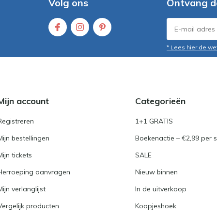
Volg ons
Ontvang d
* Lees hier de we
Mijn account
Categorieën
Registreren
1+1 GRATIS
Mijn bestellingen
Boekenactie – €2,99 per s
Mijn tickets
SALE
Herroeping aanvragen
Nieuw binnen
Mijn verlanglijst
In de uitverkoop
Vergelijk producten
Koopjeshoek