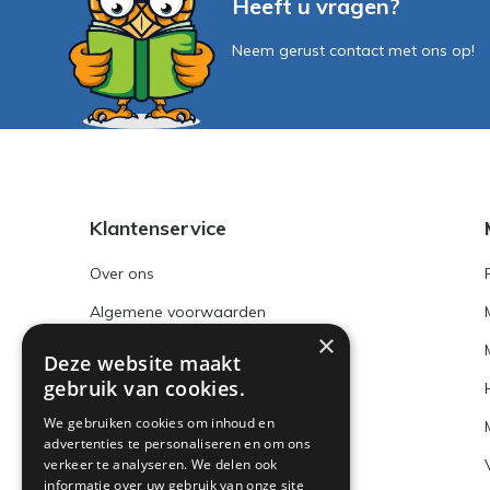
Heeft u vragen?
Neem gerust contact met ons op!
Klantenservice
Over ons
Algemene voorwaarden
×
Disclaimer
Deze website maakt
gebruik van cookies.
Privacy Policy
We gebruiken cookies om inhoud en
Betaalmethoden en BTW nummer
advertenties te personaliseren en om ons
verkeer te analyseren. We delen ook
Verzenden & retourneren
informatie over uw gebruik van onze site