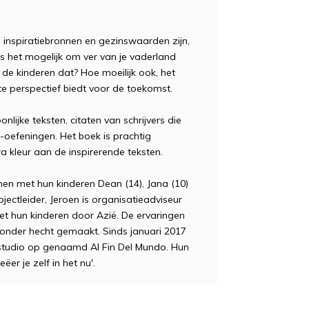
te inspiratiebronnen en gezinswaarden zijn,
 Is het mogelijk om ver van je vaderland
e kinderen dat? Hoe moeilijk ook, het
ste perspectief biedt voor de toekomst.
lijke teksten, citaten van schrijvers die
-oefeningen. Het boek is prachtig
 kleur aan de inspirerende teksten.
n met hun kinderen Dean (14), Jana (10)
ojectleider, Jeroen is organisatieadviseur
met hun kinderen door Azië. De ervaringen
zonder hecht gemaakt. Sinds januari 2017
gastudio op genaamd Al Fin Del Mundo. Hun
ëer je zelf in het nu'.