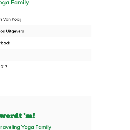
Yoga Family
n Van Kooij
os Uitgevers
rback
2017
 wordt 'm!
raveling Yoga Family