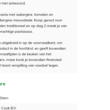
n het antwoord.
pasta met aubergine, tomaten en
ubergine-misosalade. Koop gerust voor
elen traditioneel en op dag 2 maak je van
prachtige pastasaus.
 uitgebreid in op de voorraadkast, om
oduct in de hoofdrol, en geeft bovendien
aaltijden is de keuken van het
ers, maar kook je bovendien financieel
least verspilling van voedsel tegen.
are
Stern
 Cook B.V.