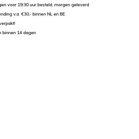
en voor 19:30 uur besteld, morgen geleverd
ending v.a. €30,- binnen NL en BE
verpakt!
n binnen 14 dagen