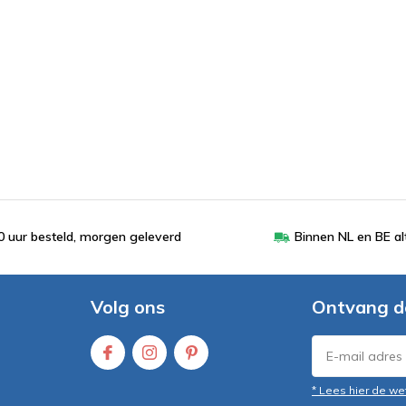
 uur besteld, morgen geleverd
Binnen NL en BE al
Volg ons
Ontvang d
* Lees hier de we