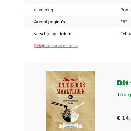
uitvoering
Pape
Aantal pagina's
192
verschijningsdatum
Febru
Bekijk alle specificaties
Dit
Too g
€ 14