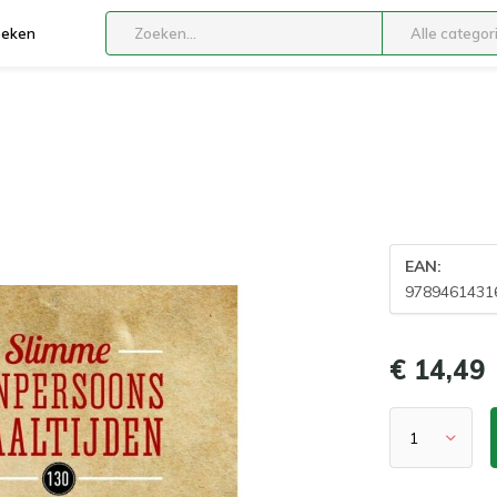
boeken
Alle categor
EAN:
9789461431
€ 14,49