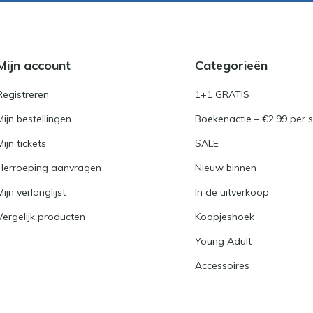
Mijn account
Categorieën
Registreren
1+1 GRATIS
Mijn bestellingen
Boekenactie – €2,99 per s
Mijn tickets
SALE
Herroeping aanvragen
Nieuw binnen
Mijn verlanglijst
In de uitverkoop
Vergelijk producten
Koopjeshoek
Young Adult
Accessoires