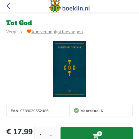
Tot God
Vergelijk
Aan verlanglijst toevoegen
EAN:
9789029552486
Voorraad: 6
€ 17,99