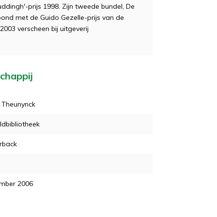
ddingh'-prijs 1998. Zijn tweede bundel, De
oond met de Guido Gezelle-prijs van de
003 verscheen bij uitgeverij
chappij
r Theunynck
dbibliotheek
rback
mber 2006