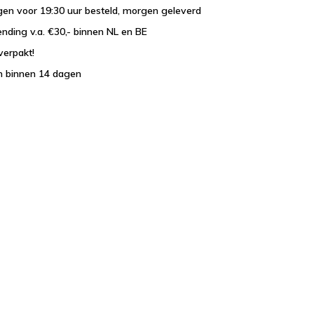
en voor 19:30 uur besteld, morgen geleverd
ending v.a. €30,- binnen NL en BE
verpakt!
n binnen 14 dagen