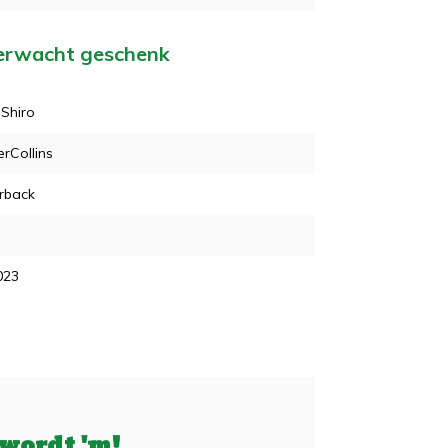
verwacht geschenk
 Shiro
rCollins
rback
2023
 wordt 'm!