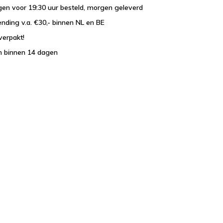
en voor 19:30 uur besteld, morgen geleverd
ending v.a. €30,- binnen NL en BE
verpakt!
n binnen 14 dagen