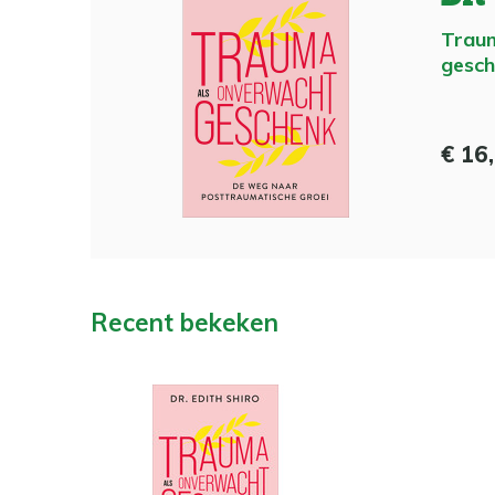
Traum
gesc
€ 16
Recent bekeken