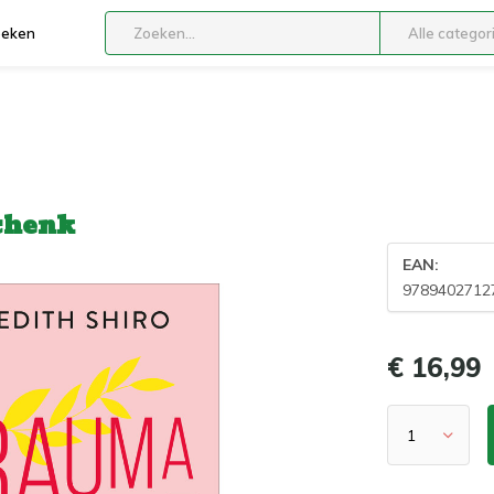
boeken
Alle categor
chenk
EAN:
9789402712
€ 16,99