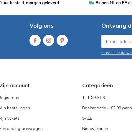
 uur besteld, morgen geleverd
Binnen NL en BE al
Volg ons
Ontvang d
* Lees hier de we
Mijn account
Categorieën
Registreren
1+1 GRATIS
Mijn bestellingen
Boekenactie – €2,99 per s
Mijn tickets
SALE
Herroeping aanvragen
Nieuw binnen