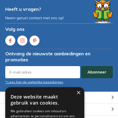
Heeft u vragen?
Neem gerust contact met ons op!
Volg ons
Ontvang de nieuwste aanbiedingen en
promoties
Abonneer
* Lees hier de wettelijke beperkingen
×
Deze website maakt
Klantenservice
gebruik van cookies.
Mijn account
We gebruiken cookies om inhoud en
advertenties te personaliseren en om ons