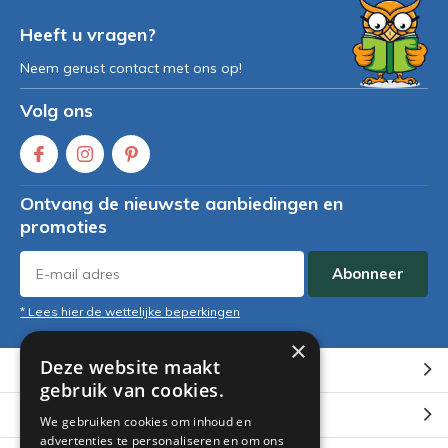
Heeft u vragen?
Neem gerust contact met ons op!
Volg ons
Ontvang de nieuwste aanbiedingen en
promoties
Abonneer
* Lees hier de wettelijke beperkingen
×
Deze website maakt
Klantenservice
gebruik van cookies.
Mijn account
We gebruiken cookies om inhoud en
advertenties te personaliseren en om ons