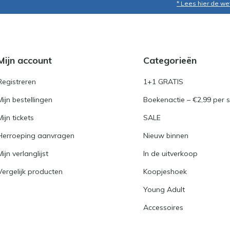
* Lees hier de we
Mijn account
Categorieën
Registreren
1+1 GRATIS
Mijn bestellingen
Boekenactie – €2,99 per s
Mijn tickets
SALE
Herroeping aanvragen
Nieuw binnen
Mijn verlanglijst
In de uitverkoop
Vergelijk producten
Koopjeshoek
Young Adult
Accessoires