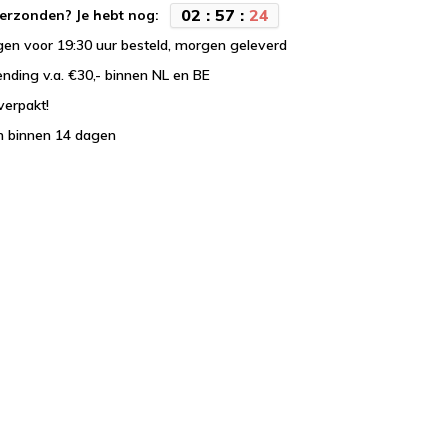
0
2
:
5
7
:
2
3
erzonden? Je hebt nog:
en voor 19:30 uur besteld, morgen geleverd
ending v.a. €30,- binnen NL en BE
verpakt!
n binnen 14 dagen