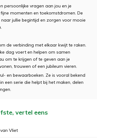
en persoonlijke vragen aan jou en je
en, fijne momenten en toekomstdromen. De
naar jullie begintijd en zorgen voor mooie
.
 om de verbinding met elkaar kwijt te raken.
 elke dag voert en helpen om samen
u om te krijgen of te geven aan je
onen, trouwen of een jubileum vieren.
nvul- en bewaarboeken. Ze is vooral bekend
 in een serie die helpt bij het maken, delen
ingen.
efste, vertel eens
van Vliet