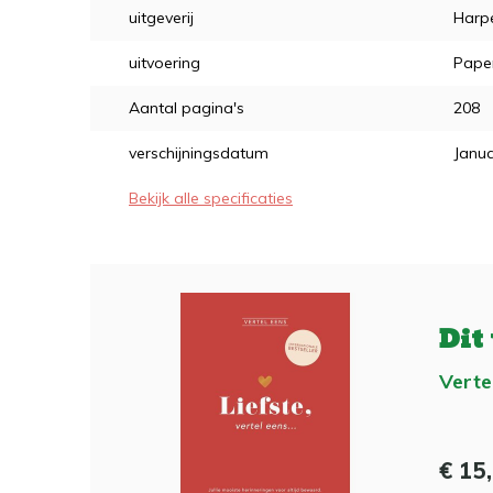
uitgeverij
Harpe
uitvoering
Pape
Aantal pagina's
208
verschijningsdatum
Janua
Bekijk alle specificaties
Dit
Vertel
€ 15