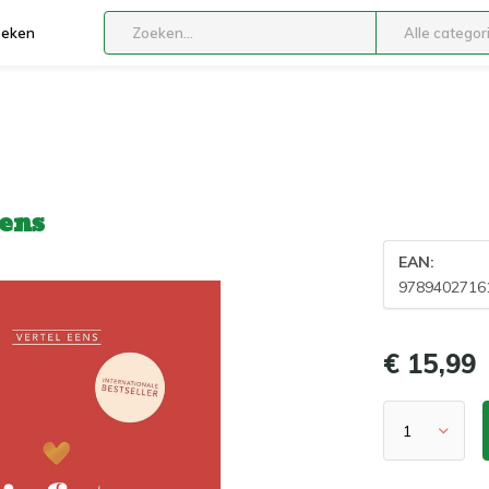
boeken
Alle categor
eens
EAN:
9789402716
€ 15,99