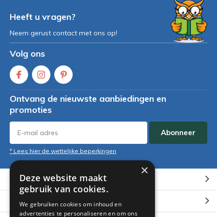
Heeft u vragen?
Neem gerust contact met ons op!
Volg ons
Ontvang de nieuwste aanbiedingen en
promoties
Abonneer
* Lees hier de wettelijke beperkingen
×
Deze website maakt
Klantenservice
gebruik van cookies.
Mijn account
We gebruiken cookies om inhoud en
advertenties te personaliseren en om ons