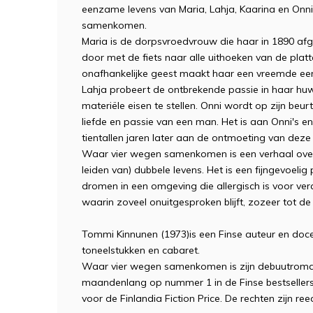
eenzame levens van Maria, Lahja, Kaarina en Onn
samenkomen.
Maria is de dorpsvroedvrouw die haar in 1890 a
door met de fiets naar alle uithoeken van de plat
onafhankelijke geest maakt haar een vreemde eend 
Lahja probeert de ontbrekende passie in haar hu
materiële eisen te stellen. Onni wordt op zijn beu
liefde en passie van een man. Het is aan Onni's e
tientallen jaren later aan de ontmoeting van deze
Waar vier wegen samenkomen is een verhaal over
leiden van) dubbele levens. Het is een fijngevoeli
dromen in een omgeving die allergisch is voor ver
waarin zoveel onuitgesproken blijft, zozeer tot d
Tommi Kinnunen (1973)is een Finse auteur en docent
toneelstukken en cabaret.
Waar vier wegen samenkomen is zijn debuutroman.
maandenlang op nummer 1 in de Finse bestsellersli
voor de Finlandia Fiction Price. De rechten zijn re