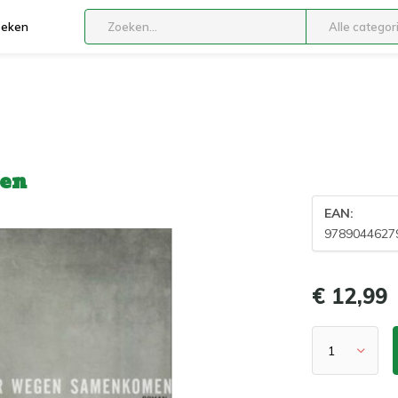
boeken
Alle categor
en
EAN:
9789044627
€ 12,99