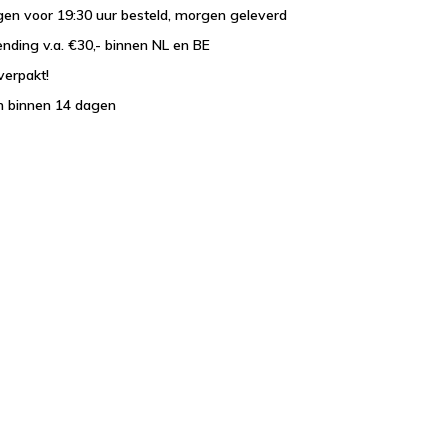
en voor 19:30 uur besteld, morgen geleverd
ending v.a. €30,- binnen NL en BE
verpakt!
n binnen 14 dagen