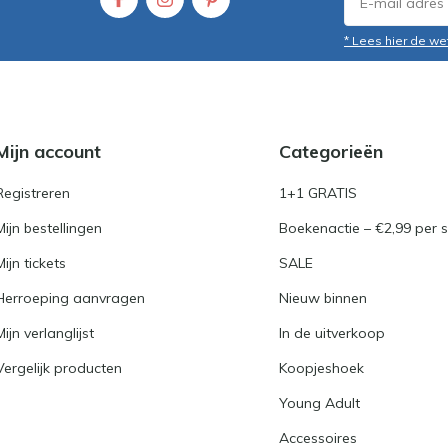
* Lees hier de we
Mijn account
Categorieën
Registreren
1+1 GRATIS
Mijn bestellingen
Boekenactie – €2,99 per s
Mijn tickets
SALE
Herroeping aanvragen
Nieuw binnen
Mijn verlanglijst
In de uitverkoop
Vergelijk producten
Koopjeshoek
Young Adult
Accessoires