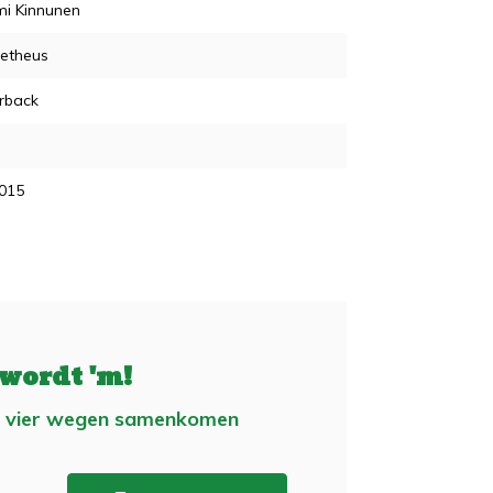
i Kinnunen
etheus
rback
2015
 wordt 'm!
 vier wegen samenkomen