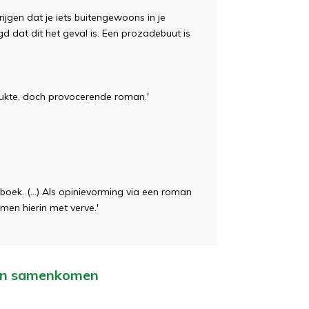
ijgen dat je iets buitengewoons in je
d dat dit het geval is. Een prozadebuut is
kte, doch provocerende roman.'
oek. (...) Als opinievorming via een roman
en hierin met verve.'
gen samenkomen