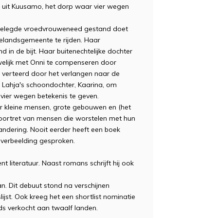
i uit Kuusamo, het dorp waar vier wegen
fgelegde vroedvrouweneed gestand doet
telandsgemeente te rijden. Haar
in de bijt. Haar buitenechtelijke dochter
welijk met Onni te compenseren door
rt verteerd door het verlangen naar de
n Lahja's schoondochter, Kaarina, om
 vier wegen betekenis te geven.
 kleine mensen, grote gebouwen en (het
g portret van mensen die worstelen met hun
andering. Nooit eerder heeft een boek
e verbeelding gesproken.
 literatuur. Naast romans schrijft hij ook
 Dit debuut stond na verschijnen
jst. Ook kreeg het een shortlist nominatie
eds verkocht aan twaalf landen.