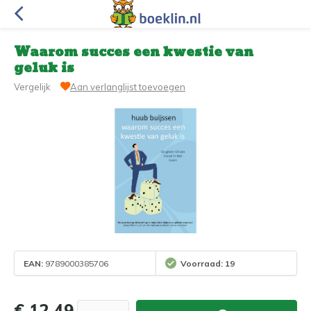
Waarom succes een kwestie van
geluk is
Vergelijk
Aan verlanglijst toevoegen
EAN:
9789000385706
Voorraad: 19
€ 12,49