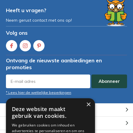
Heeft u vragen?
Neem gerust contact met ons op!
Volg ons
Ontvang de nieuwste aanbiedingen en
promoties
Abonneer
* Lees hier de wettelijke beperkingen
×
Deze website maakt
Klantenservice
gebruik van cookies.
Mijn account
We gebruiken cookies om inhoud en
advertenties te personaliseren en om ons