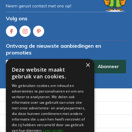
Neem gerust contact met ons op!
Volg ons
Ontvang de nieuwste aanbiedingen en
promoties
×
Abonneer
Deze website maakt
gebruik van cookies.
* Lees hier de wettelijke beperkingen
We gebruiken cookies om inhoud en
advertenties te personaliseren en om ons
Klantenservice
verkeer te analyseren. We delen ook
informatie over uw gebruik van onze site
Mijn account
met onze advertentie- en analysepartners,
die deze kunnen combineren met andere
informatie die u aan hen heeft verstrekt of
Categorieën
die zij hebben verzameld door uw gebruik
van hun diensten.
Lees verder