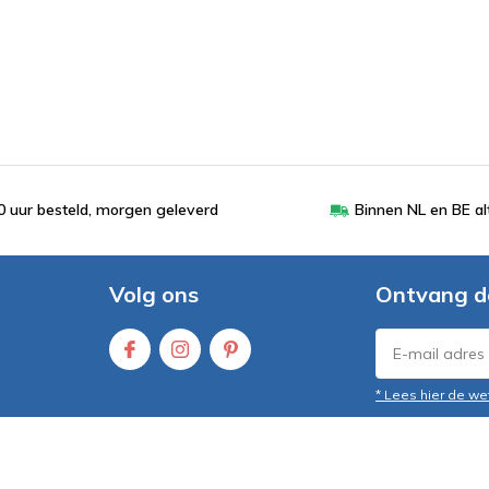
 uur besteld, morgen geleverd
Binnen NL en BE al
Volg ons
Ontvang d
* Lees hier de we