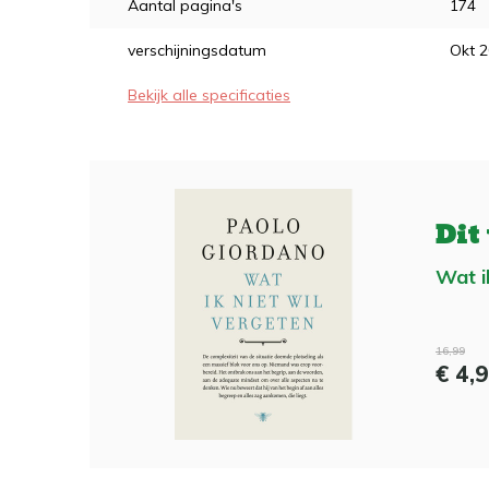
Aantal pagina's
174
verschijningsdatum
Okt 
Bekijk alle specificaties
Dit
Wat i
16,99
€ 4,