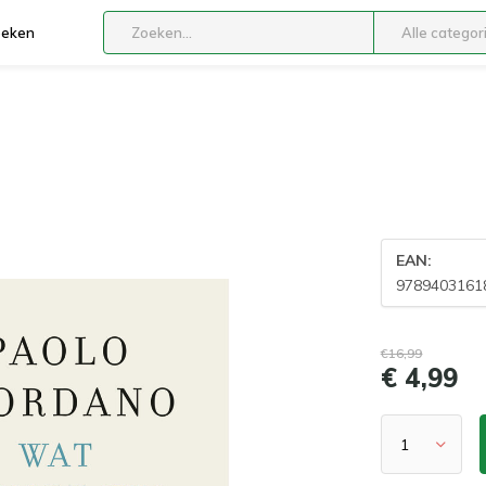
boeken
Alle categor
EAN:
9789403161
€16,99
€ 4,99