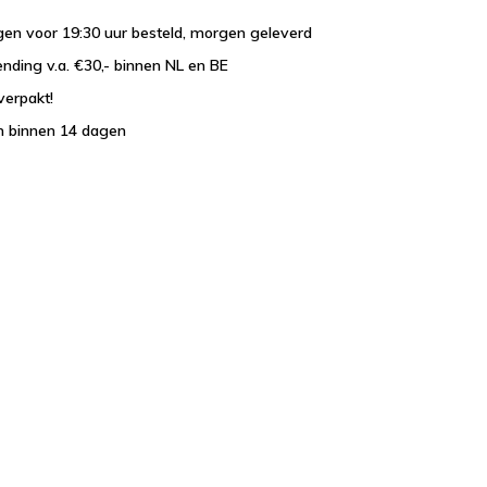
en voor 19:30 uur besteld, morgen geleverd
ending v.a. €30,- binnen NL en BE
verpakt!
n binnen 14 dagen