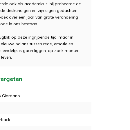
erde ook als academicus: hij probeerde de
r de deskundigen en zijn eigen gedachten
oek over een jaar van grote verandering
riode in ons bestaan.
gblik op deze ingrijpende tijd, maar in
n nieuwe balans tussen rede, emotie en
eindelijk is gaan liggen, op zoek moeten
leven.
 vergeten
o Giordano
rback