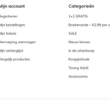
Mijn account
Categorieën
Registreren
1+1 GRATIS
Mijn bestellingen
Boekenactie – €2,99 per s
Mijn tickets
SALE
Herroeping aanvragen
Nieuw binnen
Mijn verlanglijst
In de uitverkoop
Vergelijk producten
Koopjeshoek
Young Adult
Accessoires