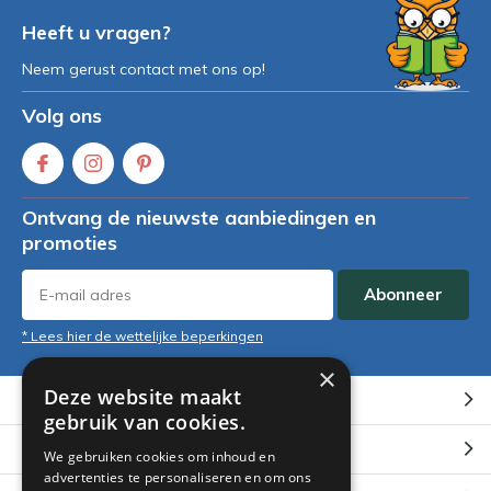
Heeft u vragen?
Neem gerust contact met ons op!
Volg ons
Ontvang de nieuwste aanbiedingen en
promoties
Abonneer
* Lees hier de wettelijke beperkingen
×
Deze website maakt
Klantenservice
gebruik van cookies.
Mijn account
We gebruiken cookies om inhoud en
advertenties te personaliseren en om ons