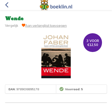
Wende
Vergelijk
Aan verlanglijst toevoegen
3 VOOR
€12,50
EAN:
9789038895178
Voorraad: 5