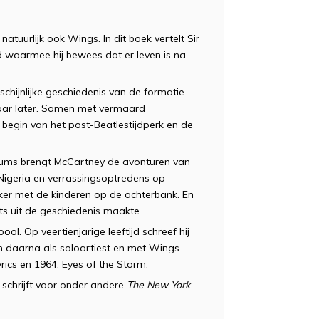
tuurlijk ook Wings. In dit boek vertelt Sir
nd waarmee hij bewees dat er leven is na
ijnlijke geschiedenis van de formatie
 jaar later. Samen met vermaard
 begin van het post-Beatlestijdperk en de
ums brengt McCartney de avonturen van
 Nigeria en verrassingsoptredens op
kker met de kinderen op de achterbank. En
its uit de geschiedenis maakte.
ol. Op veertienjarige leeftijd schreef hij
n daarna als soloartiest en met Wings
yrics en 1964: Eyes of the Storm.
n schrijft voor onder andere
The New York