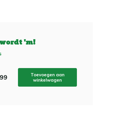
 wordt 'm!
s
Toevoegen aan
,99
winkelwagen