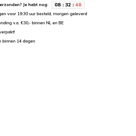
0
8
:
3
2
:
4
7
erzonden? Je hebt nog:
en voor 19:30 uur besteld, morgen geleverd
ending v.a. €30,- binnen NL en BE
verpakt!
n binnen 14 dagen