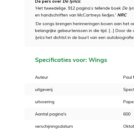
De pers over
De lyrics
:
‘Het tweedelige, 912 pagina’s tellende boek
De lyr
en handschriften van McCartneys liedjes.'
NRC
‘De songs brengen herinneringen boven aan het o
belangrijke gebeurtenissen in die tijd. [...] Door
lyrics
het dichtst in de buurt van een autobiografie
Specificaties voor: Wings
Auteur
Paul
uitgeverij
Spec
uitvoering
Pape
Aantal pagina's
600
verschijningsdatum
Okto