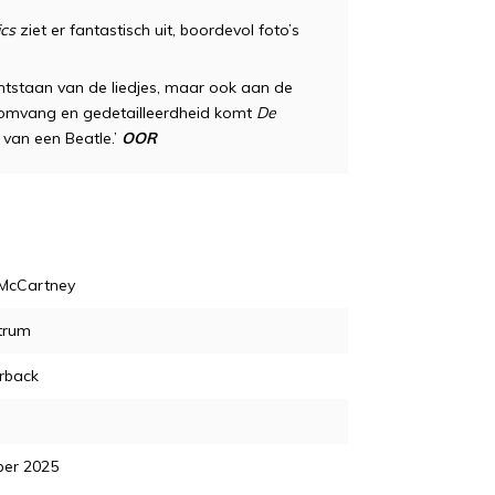
ics
ziet er fantastisch uit, boordevol foto’s
ntstaan van de liedjes, maar ook aan de
 de omvang en gedetailleerdheid komt
De
 van een Beatle.’
OOR
 McCartney
trum
rback
ber 2025