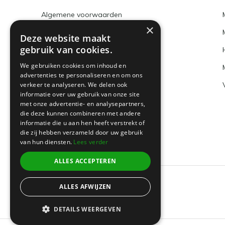
Algemene voorwaarden
×
Disclaimer
Deze website maakt
gebruik van cookies.
Privacy Policy
We gebruiken cookies om inhoud en
Betaalmethoden en BTW nummer
advertenties te personaliseren en om ons
verkeer te analyseren. We delen ook
Verzenden & retourneren
informatie over uw gebruik van onze site
Klantenservice
met onze advertentie- en analysepartners,
die deze kunnen combineren met andere
Sitemap
informatie die u aan hen heeft verstrekt of
die zij hebben verzameld door uw gebruik
van hun diensten.
Lees verder
ALLES ACCEPTEREN
ALLES AFWIJZEN
© 2026 -
Boeklin
DETAILS WEERGEVEN