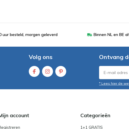
 uur besteld, morgen geleverd
Binnen NL en BE al
Volg ons
Ontvang d
* Lees hier de we
Mijn account
Categorieën
Registreren
1+1 GRATIS