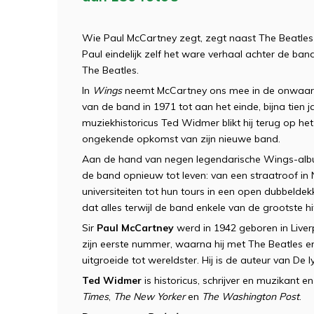
Wie Paul McCartney zegt, zegt naast The Beatles na
Paul eindelijk zelf het ware verhaal achter de ba
The Beatles.
In
Wings
neemt McCartney ons mee in de onwaarsch
van de band in 1971 tot aan het einde, bijna tien
muziekhistoricus Ted Widmer blikt hij terug op het
ongekende opkomst van zijn nieuwe band.
Aan de hand van negen legendarische Wings-alb
de band opnieuw tot leven: van een straatroof in
universiteiten tot hun tours in een open dubbelde
dat alles terwijl de band enkele van de grootste h
Sir
Paul McCartney
werd in 1942 geboren in Liverpo
zijn eerste nummer, waarna hij met The Beatles e
uitgroeide tot wereldster. Hij is de auteur van De l
Ted Widmer
is historicus, schrijver en muzikant e
Times
,
The New Yorker
en
The Washington Post
.