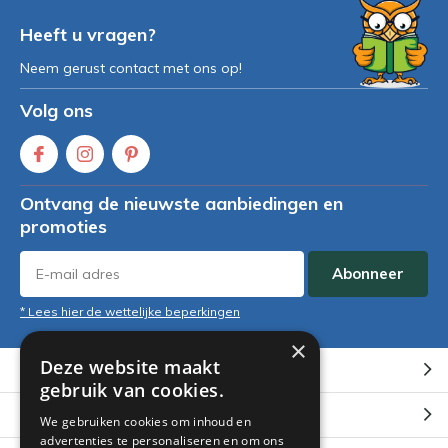
Heeft u vragen?
Neem gerust contact met ons op!
Volg ons
Ontvang de nieuwste aanbiedingen en
promoties
Abonneer
* Lees hier de wettelijke beperkingen
×
Deze website maakt
Klantenservice
gebruik van cookies.
Mijn account
We gebruiken cookies om inhoud en
advertenties te personaliseren en om ons