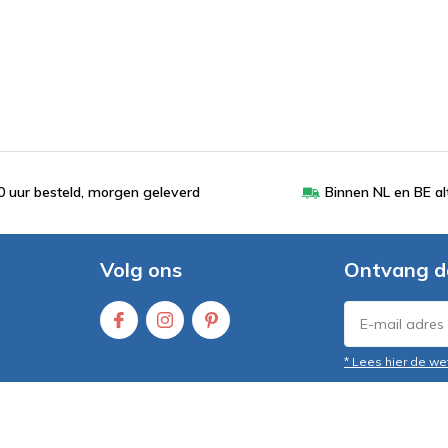
 uur besteld, morgen geleverd
Binnen NL en BE al
Volg ons
Ontvang d
* Lees hier de we