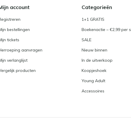
Mijn account
Categorieën
Registreren
1+1 GRATIS
Mijn bestellingen
Boekenactie – €2,99 per s
Mijn tickets
SALE
Herroeping aanvragen
Nieuw binnen
Mijn verlanglijst
In de uitverkoop
Vergelijk producten
Koopjeshoek
Young Adult
Accessoires