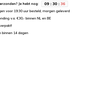
0
9
:
3
0
:
3
6
erzonden? Je hebt nog:
en voor 19:30 uur besteld, morgen geleverd
ending v.a. €30,- binnen NL en BE
verpakt!
n binnen 14 dagen