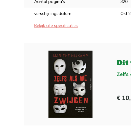
Aantal pagina's
320
verschijningsdatum
Okt 
Bekijk alle specificaties
Dit
Zelfs
€ 10