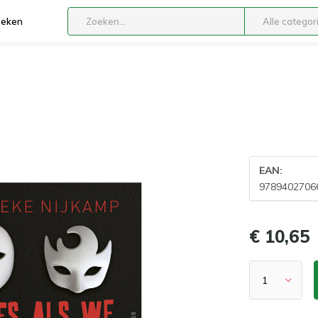
boeken
Alle categor
EAN:
9789402706
€ 10,65