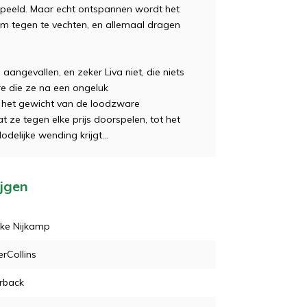
speeld. Maar echt ontspannen wordt het
om tegen te vechten, en allemaal dragen
aangevallen, en zeker Liva niet, die niets
e die ze na een ongeluk
 het gewicht van de loodzware
at ze tegen elke prijs doorspelen, tot het
odelijke wending krijgt…
ijgen
eke Nijkamp
rCollins
rback