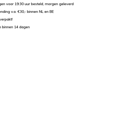
en voor 19:30 uur besteld, morgen geleverd
ending v.a. €30,- binnen NL en BE
verpakt!
n binnen 14 dagen