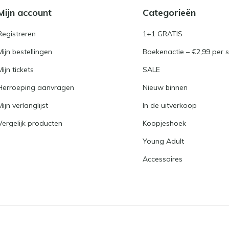
Mijn account
Categorieën
Registreren
1+1 GRATIS
Mijn bestellingen
Boekenactie – €2,99 per s
Mijn tickets
SALE
Herroeping aanvragen
Nieuw binnen
Mijn verlanglijst
In de uitverkoop
Vergelijk producten
Koopjeshoek
Young Adult
Accessoires