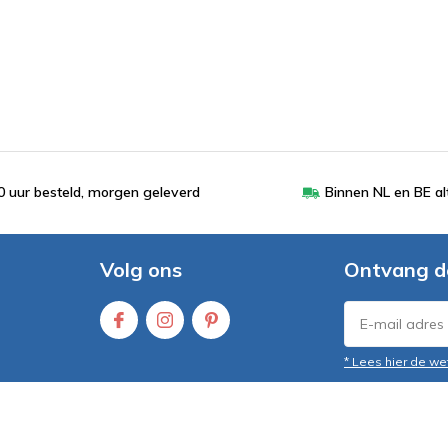
 uur besteld, morgen geleverd
Binnen NL en BE al
Volg ons
Ontvang d
* Lees hier de we