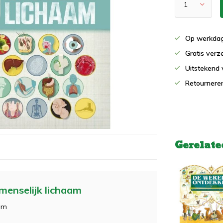
Op werkdag
Gratis verz
Uitstekend 
Retournere
Gerelate
menselijk lichaam
aam