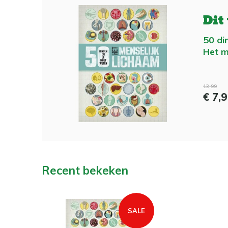
Dit
50 di
Het m
13,99
€ 7,
Recent bekeken
SALE