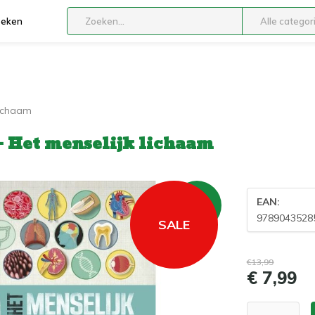
boeken
Alle categor
lichaam
 - Het menselijk lichaam
-43%
EAN:
SALE
9789043528
SALE
€13,99
€ 7,99