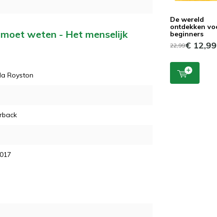
De wereld
ontdekken vo
e moet weten - Het menselijk
beginners
€ 12,99
22,99
la Royston
rback
2017