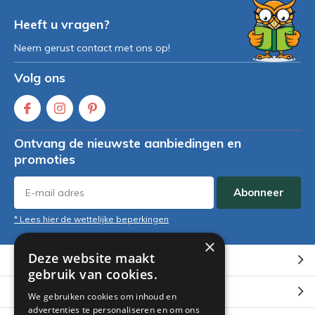
Heeft u vragen?
Neem gerust contact met ons op!
Volg ons
Ontvang de nieuwste aanbiedingen en
promoties
Abonneer
* Lees hier de wettelijke beperkingen
×
Deze website maakt
Klantenservice
gebruik van cookies.
Mijn account
We gebruiken cookies om inhoud en
advertenties te personaliseren en om ons