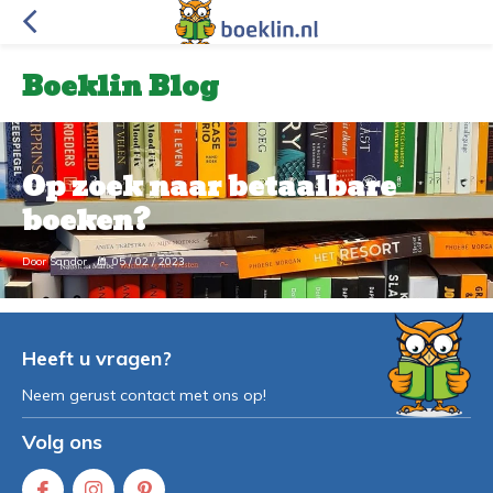
Boeklin Blog
Op zoek naar betaalbare
boeken?
Door Sandor
05 / 02 / 2023
Heeft u vragen?
Neem gerust contact met ons op!
Volg ons