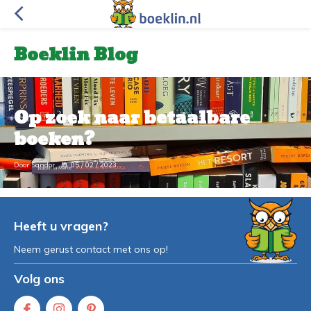
Boeklin Blog
Op zoek naar betaalbare
boeken?
Door Sandor
05 / 02 / 2023
Heeft u vragen?
Neem gerust contact met ons op!
Volg ons