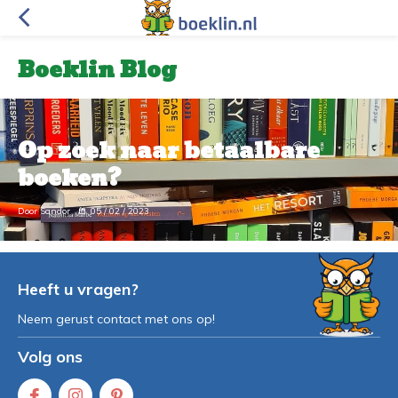
Boeklin Blog
Op zoek naar betaalbare
boeken?
Door Sandor
05 / 02 / 2023
Heeft u vragen?
Neem gerust contact met ons op!
Volg ons