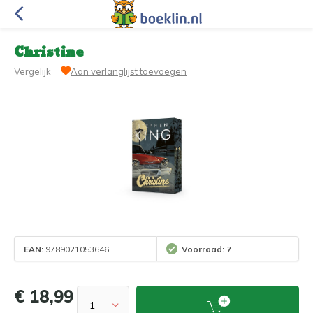
Christine
Vergelijk
Aan verlanglijst toevoegen
EAN:
9789021053646
Voorraad: 7
€ 18,99