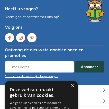
Heeft u vragen?
Neem gerust contact met ons op!
Volg ons
Ontvang de nieuwste aanbiedingen en
promoties
Abonneer
* Lees hier de wettelijke beperkingen
×
Deze website maakt
Klantenservice
gebruik van cookies.
Mijn account
We gebruiken cookies om inhoud en
advertenties te personaliseren en om ons