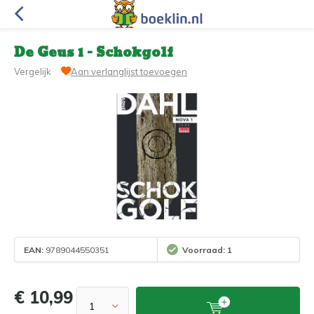
De Geus 1 - Schokgolf
Vergelijk
Aan verlanglijst toevoegen
EAN:
9789044550351
Voorraad: 1
€ 10,99