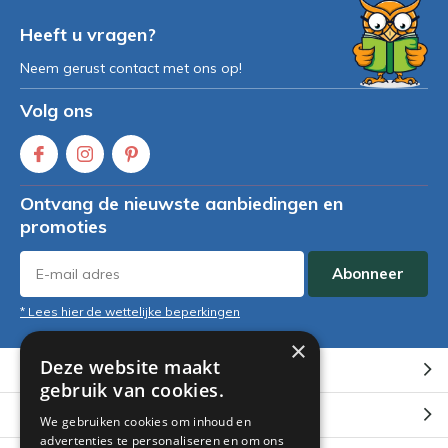
Heeft u vragen?
Neem gerust contact met ons op!
Volg ons
Ontvang de nieuwste aanbiedingen en
promoties
Abonneer
* Lees hier de wettelijke beperkingen
×
Deze website maakt
Klantenservice
gebruik van cookies.
Mijn account
We gebruiken cookies om inhoud en
advertenties te personaliseren en om ons