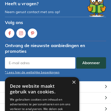
Heeft u vragen?
Neem gerust contact met ons op!
Volg ons
Ontvang de nieuwste aanbiedingen en
promoties
Abonneer
* Lees hier de wettelijke beperkingen
×
Deze website maakt
Klantenservice
gebruik van cookies.
Mijn account
We gebruiken cookies om inhoud en
advertenties te personaliseren en om ons
Categorieën
verkeer te analyseren. We delen ook