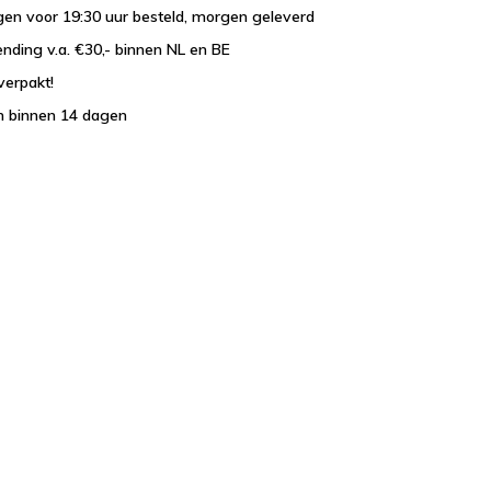
en voor 19:30 uur besteld, morgen geleverd
ending v.a. €30,- binnen NL en BE
verpakt!
n binnen 14 dagen