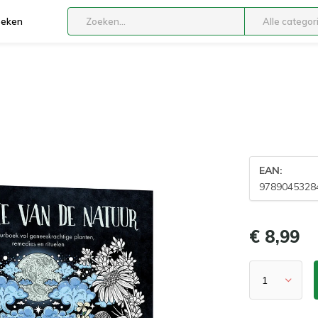
boeken
Alle categor
EAN:
9789045328
€ 8,99