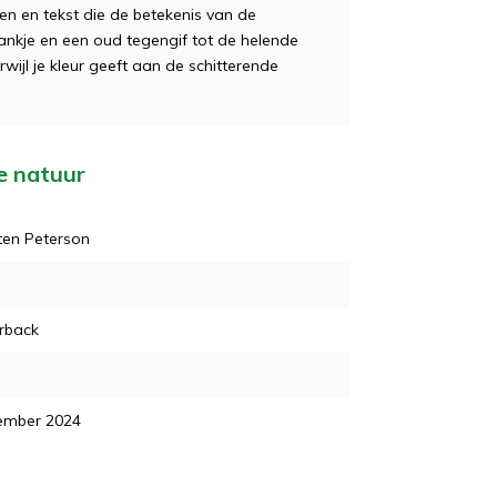
n en tekst die de betekenis van de
drankje en een oud tegengif tot de helende
erwijl je kleur geeft aan de schitterende
e natuur
ten Peterson
rback
ember 2024