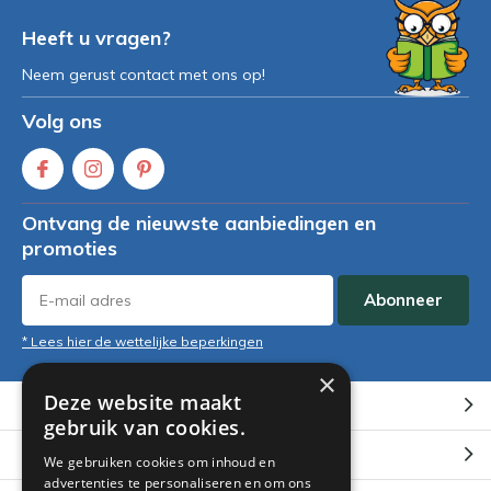
Heeft u vragen?
Neem gerust contact met ons op!
Volg ons
Ontvang de nieuwste aanbiedingen en
promoties
Abonneer
* Lees hier de wettelijke beperkingen
×
Deze website maakt
Klantenservice
gebruik van cookies.
Mijn account
We gebruiken cookies om inhoud en
advertenties te personaliseren en om ons