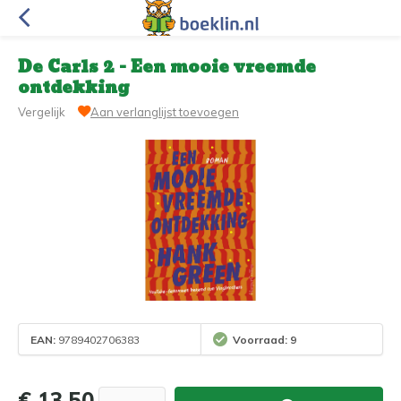
De Carls 2 - Een mooie vreemde
ontdekking
Vergelijk
Aan verlanglijst toevoegen
EAN:
9789402706383
Voorraad: 9
€ 13,50