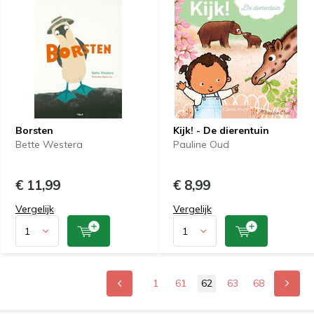
Borsten
Kijk! - De dierentuin
Bette Westera
Pauline Oud
€ 11,99
€ 8,99
Vergelijk
Vergelijk
1
61
62
63
68