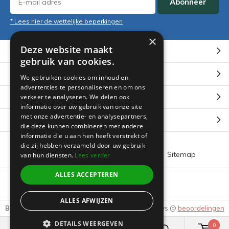
Abonneer
* Lees hier de wettelijke beperkingen
×
Deze website maakt
Klantenservice
gebruik van cookies.
Mijn account
We gebruiken cookies om inhoud en
advertenties te personaliseren en om ons
Categorieën
verkeer te analyseren. We delen ook
informatie over uw gebruik van onze site
met onze advertentie- en analysepartners,
Contact
die deze kunnen combineren met andere
informatie die u aan hen heeft verstrekt of
die zij hebben verzameld door uw gebruik
Algemene voorwaarden
RSS-feed
Sitemap
van hun diensten.
Lees verder
ALLES ACCEPTEREN
© 2026 -
Boeklin
ALLES AFWIJZEN
Beoordeling door klanten:
9.3
/
10
-
3905
Reviews @
beoordelingen
DETAILS WEERGEVEN
0