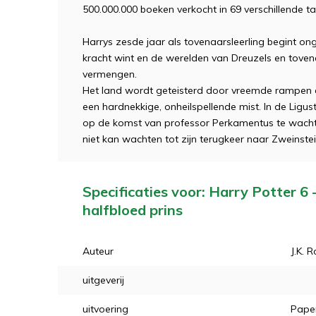
500.000.000 boeken verkocht in 69 verschillende ta
Harrys zesde jaar als tovenaarsleerling begint on
kracht wint en de werelden van Dreuzels en toven
vermengen.
Het land wordt geteisterd door vreemde rampen e
een hardnekkige, onheilspellende mist. In de Ligus
op de komst van professor Perkamentus te wachten
niet kan wachten tot zijn terugkeer naar Zweinste
Specificaties voor: Harry Potter 6 
halfbloed prins
Auteur
J.K. 
uitgeverij
uitvoering
Pape