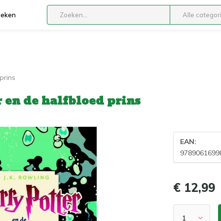
boeken
Alle categor
prins
r en de halfbloed prins
EAN:
9789061699
€ 12,99