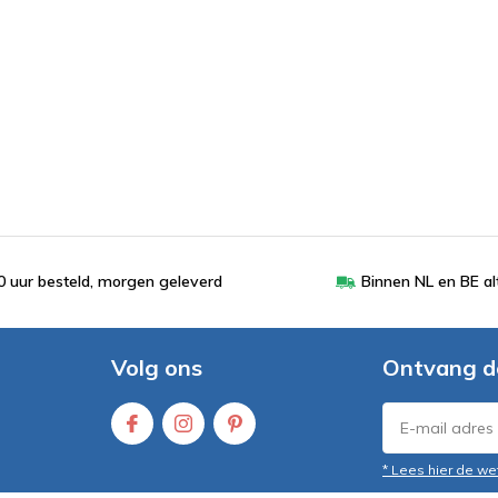
 uur besteld, morgen geleverd
Binnen NL en BE al
Volg ons
Ontvang d
* Lees hier de we