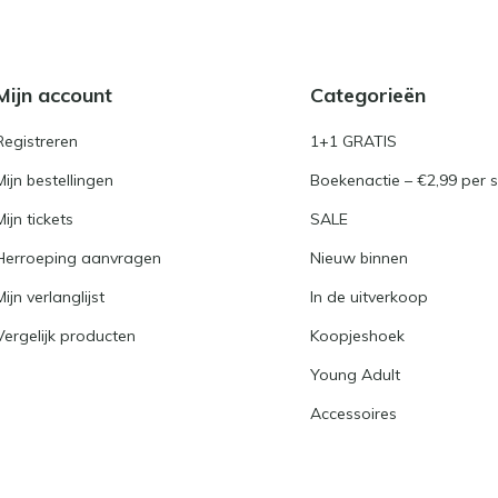
Mijn account
Categorieën
Registreren
1+1 GRATIS
Mijn bestellingen
Boekenactie – €2,99 per s
Mijn tickets
SALE
Herroeping aanvragen
Nieuw binnen
Mijn verlanglijst
In de uitverkoop
Vergelijk producten
Koopjeshoek
Young Adult
Accessoires