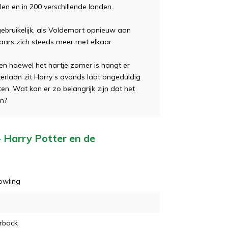
len en in 200 verschillende landen.
gebruikelijk, als Voldemort opnieuw aan
aars zich steeds meer met elkaar
n hoewel het hartje zomer is hangt er
terlaan zit Harry s avonds laat ongeduldig
. Wat kan er zo belangrijk zijn dat het
in?
- Harry Potter en de
Rowling
rback