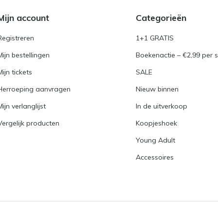
Mijn account
Categorieën
Registreren
1+1 GRATIS
Mijn bestellingen
Boekenactie – €2,99 per s
Mijn tickets
SALE
Herroeping aanvragen
Nieuw binnen
Mijn verlanglijst
In de uitverkoop
Vergelijk producten
Koopjeshoek
Young Adult
Accessoires