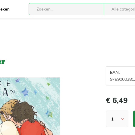
boeken
Alle categor
er
EAN:
9789000381
€ 6,49