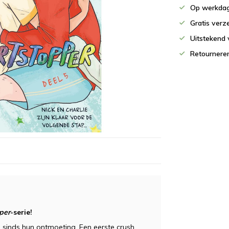
Op werkdag
Gratis verz
Uitstekend 
Retournere
per
-serie!
 sinds hun ontmoeting. Een eerste crush,