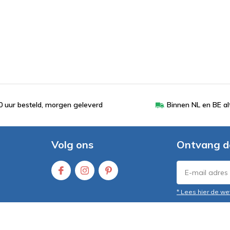
 uur besteld, morgen geleverd
Binnen NL en BE al
Volg ons
Ontvang d
* Lees hier de we