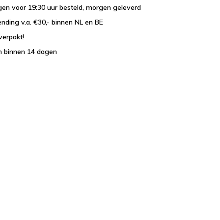
en voor 19:30 uur besteld, morgen geleverd
ending v.a. €30,- binnen NL en BE
verpakt!
n binnen 14 dagen