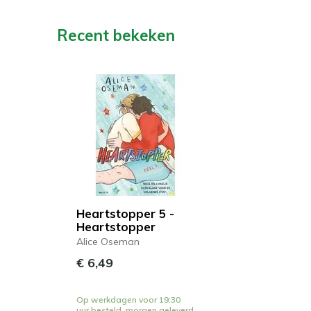
Recent bekeken
Heartstopper 5 -
Heartstopper
Alice Oseman
€ 6,49
Op werkdagen voor 19:30
uur besteld, morgen geleverd