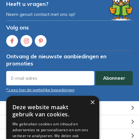
Heeft u vragen?
Neem gerust contact met ons op!
Volg ons
Ontvang de nieuwste aanbiedingen en
promoties
Abonneer
* Lees hier de wettelijke beperkingen
×
Deze website maakt
Klantenservice
gebruik van cookies.
Mijn account
We gebruiken cookies om inhoud en
advertenties te personaliseren en om ons
Categorieën
verkeer te analyseren. We delen ook