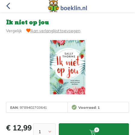
Ik niet op jou
Vergelijk
Aan verlanglijst toevoegen
EAN:
9789402703641
Voorraad: 1
€ 12,99