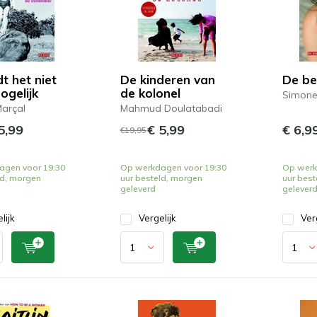
t het niet
De kinderen van
De be
ogelijk
de kolonel
Simone
Marçal
Mahmud Doulatabadi
5,99
€ 5,99
€ 6,9
€19,95
agen voor 19:30
Op werkdagen voor 19:30
Op werk
ld, morgen
uur besteld, morgen
uur best
geleverd
gelever
lijk
Vergelijk
Ver