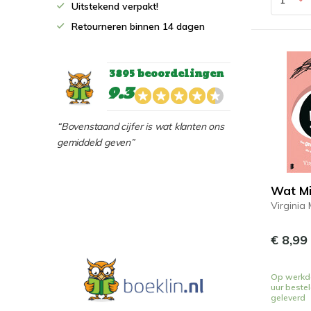
Uitstekend verpakt!
Retourneren binnen 14 dagen
3895 beoordelingen
9.3
“Bovenstaand cijfer is wat klanten ons
gemiddeld geven”
Wat Mi
Virginia
€ 8,99
Op werkd
uur beste
geleverd