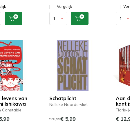
lijk
Vergelijk
Ver
e levens van
Schatplicht
Aan d
i Ishikawa
kant i
Nelleke Noordervliet
n Constable
Floris-
5,99
€ 5,99
€ 12,
€20,99