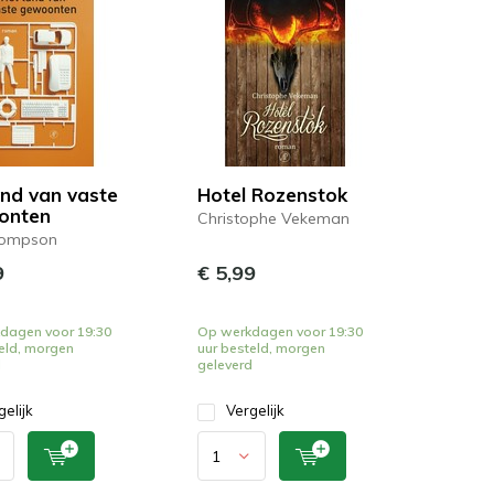
and van vaste
Hotel Rozenstok
onten
Christophe Vekeman
hompson
9
€ 5,99
dagen voor 19:30
Op werkdagen voor 19:30
eld, morgen
uur besteld, morgen
d
geleverd
gelijk
Vergelijk