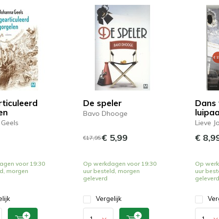
ticuleerd
De speler
Dans 
en
luipa
Bavo Dhooge
 Geels
Lieve Jo
€ 5,99
€ 8,9
€17,95
agen voor 19:30
Op werkdagen voor 19:30
Op werk
ld, morgen
uur besteld, morgen
uur best
geleverd
gelever
lijk
Vergelijk
Ver