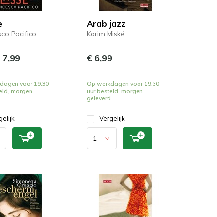
e
Arab jazz
co Pacifico
Karim Miské
 7,99
€ 6,99
dagen voor 19:30
Op werkdagen voor 19:30
eld, morgen
uur besteld, morgen
d
geleverd
gelijk
Vergelijk