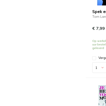
Spek e
Tom Lan
€ 7,99
Op werkd
uur beste
geleverd
Verge