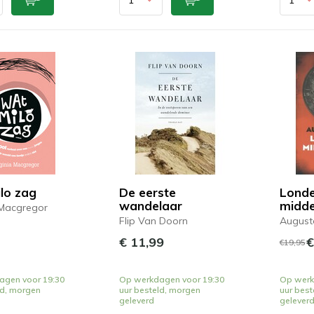
lo zag
De eerste
Londe
wandelaar
midde
 Macgregor
Flip Van Doorn
August
€ 11,99
€
€19,95
agen voor 19:30
Op werkdagen voor 19:30
Op werk
ld, morgen
uur besteld, morgen
uur best
geleverd
gelever