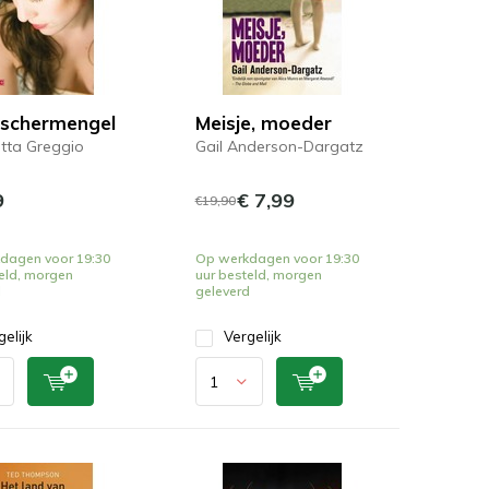
schermengel
Meisje, moeder
tta Greggio
Gail Anderson-Dargatz
9
€ 7,99
€19,90
dagen voor 19:30
Op werkdagen voor 19:30
eld, morgen
uur besteld, morgen
d
geleverd
gelijk
Vergelijk