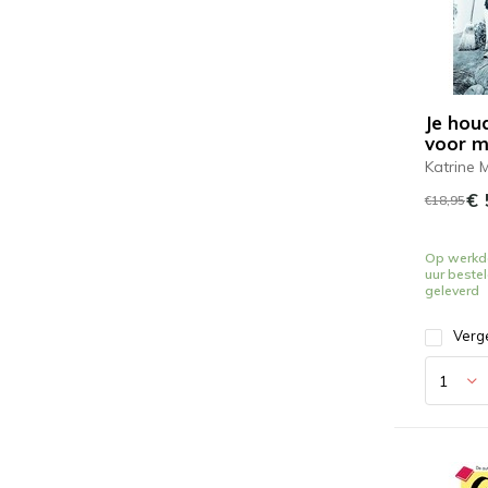
Je houd
voor m
Katrine 
€ 
€18,95
Op werkd
uur beste
geleverd
Verge