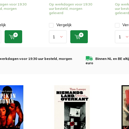
agen voor 19:30
Op werkdagen voor 19:30
Op werk
ld, morgen
uur besteld, morgen
uur best
geleverd
gelever
lijk
Vergelijk
Ver
werkdagen voor 19:30 uur besteld, morgen
Binnen NL en BE alt
euro