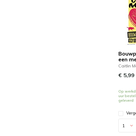
Bouwp
een me
Caitlin 
€ 5,99
Op werkd
uur beste
geleverd
Verge