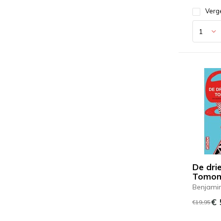
Verge
De dri
Tomom
Benjami
€ 
€19,95