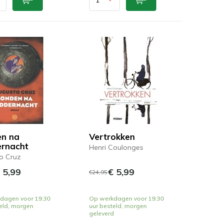
n na
Vertrokken
rnacht
Henri Coulonges
o Cruz
 5,99
€ 5,99
€24,95
dagen voor 19:30
Op werkdagen voor 19:30
eld, morgen
uur besteld, morgen
d
geleverd