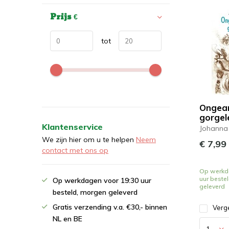
Prijs
€
tot
Ongear
gorgel
Klantenservice
Johanna
We zijn hier om u te helpen
Neem
€ 7,99
contact met ons op
Op werkd
uur beste
Op werkdagen voor 19:30 uur
geleverd
besteld, morgen geleverd
Gratis verzending v.a. €30,- binnen
Verge
NL en BE