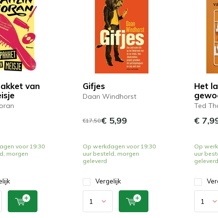
akket van
Gifjes
Het l
isje
gewo
Daan Windhorst
Moran
Ted T
€ 5,99
€ 7,9
€17,50
agen voor 19:30
Op werkdagen voor 19:30
Op werk
ld, morgen
uur besteld, morgen
uur best
geleverd
gelever
lijk
Vergelijk
Ver