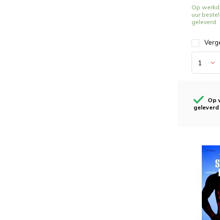
Op werkd
uur beste
geleverd
Verge
Op 
geleverd