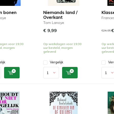
n bonen
Niemands land /
Klass
Overkant
oye
Frances
Tom Lanoye
€ 9,99
€
€24,95
agen voor 19:30
Op werkdagen voor 19:30
Op werk
ld, morgen
uur besteld, morgen
uur best
geleverd
gelever
lijk
Vergelijk
Ver