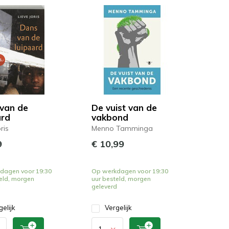
van de
De vuist van de
ard
vakbond
ris
Menno Tamminga
9
€ 10,99
dagen voor 19:30
Op werkdagen voor 19:30
eld, morgen
uur besteld, morgen
d
geleverd
gelijk
Vergelijk