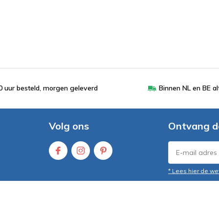
 uur besteld, morgen geleverd
Binnen NL en BE al
Volg ons
Ontvang d
* Lees hier de we