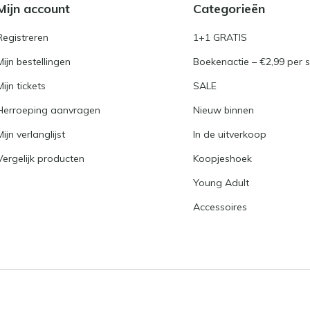
Mijn account
Categorieën
Registreren
1+1 GRATIS
Mijn bestellingen
Boekenactie – €2,99 per s
Mijn tickets
SALE
Herroeping aanvragen
Nieuw binnen
Mijn verlanglijst
In de uitverkoop
Vergelijk producten
Koopjeshoek
Young Adult
Accessoires