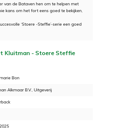
ider van de Bataven hen om te helpen met
ie kans om het fort eens goed te bekijken,
uccesvolle ‘Stoere -Steffie’-serie een goed
t Kluitman - Stoere Steffie
marie Bon
man Alkmaar B.V., Uitgeverij
rback
 2025