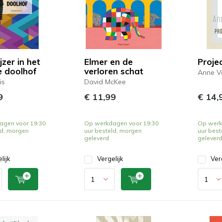
zer in het
Elmer en de
Proje
e doolhof
verloren schat
Anne V
is
David McKee
9
€ 11,99
€ 14,
agen voor 19:30
Op werkdagen voor 19:30
Op werk
ld, morgen
uur besteld, morgen
uur best
geleverd
gelever
lijk
Vergelijk
Ver