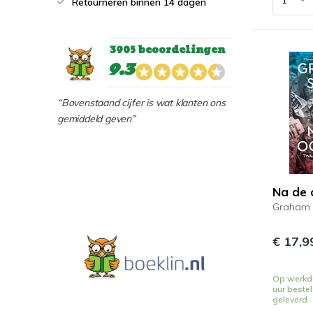
Retourneren binnen 14 dagen
3905 beoordelingen
9.3
“Bovenstaand cijfer is wat klanten ons
gemiddeld geven”
Na de 
Graham 
€ 17,9
Op werkd
uur beste
geleverd