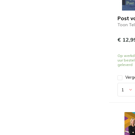
Post v
Toon Tel
€ 12,9
Op werkd
uur beste
geleverd
Verge