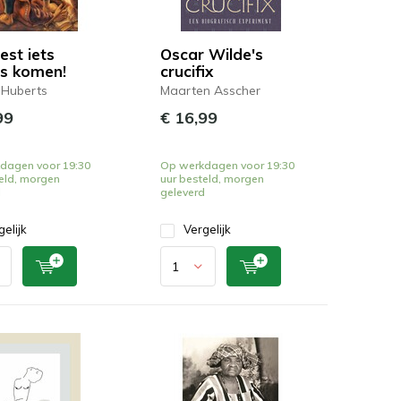
est iets
Oscar Wilde's
s komen!
crucifix
 Huberts
Maarten Asscher
99
€ 16,99
dagen voor 19:30
Op werkdagen voor 19:30
eld, morgen
uur besteld, morgen
d
geleverd
gelijk
Vergelijk