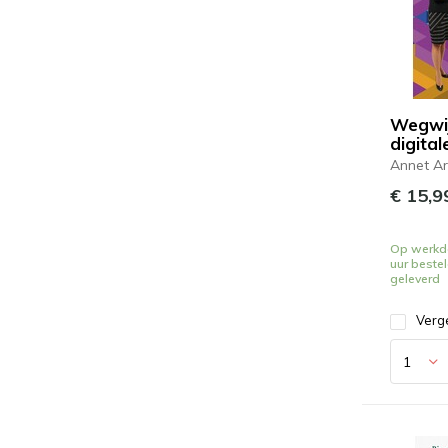
Wegwij
digital
Annet Ar
€ 15,9
Op werkd
uur beste
geleverd
Verge