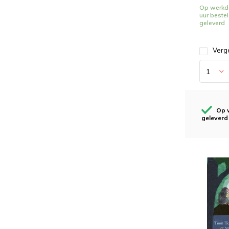
Op werkd
uur beste
geleverd
Verge
Op 
geleverd