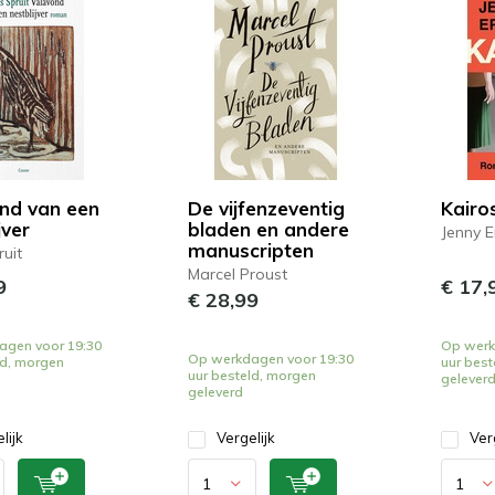
nd van een
De vijfenzeventig
Kairos
jver
bladen en andere
Jenny 
manuscripten
ruit
Marcel Proust
9
€ 17,
€ 28,99
agen voor 19:30
Op werk
Op werkdagen voor 19:30
ld, morgen
uur best
uur besteld, morgen
gelever
geleverd
lijk
Vergelijk
Ver