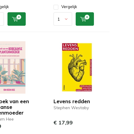
gelijk
Vergelijk
ek van een
Levens redden
aanse
Stephen Westaby
enmoeder
um Hee
€ 17,99
9