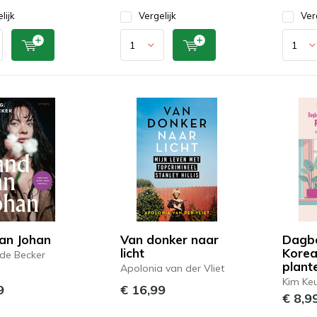
lijk
Vergelijk
Ver
an Johan
Van donker naar
Dagbo
licht
Kore
de Becker
plant
Apolonia van der Vliet
Kim Ke
9
€ 16,99
€ 8,9