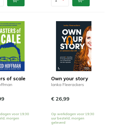
rs of scale
Own your story
offman
Ianka Fleerackers
99
€ 26,99
dagen voor 19:30
Op werkdagen voor 19:30
eld, morgen
uur besteld, morgen
d
geleverd