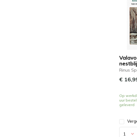
Valavo
nestbli
Rinus Sp
€ 16,9
Op werkd
uur beste
geleverd
Verge