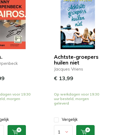
.
Achtste-groepers
huilen niet
Erpenbeck
Jacques Vriens
99
€ 13,99
dagen voor 19:30
Op werkdagen voor 19:30
eld, morgen
uur besteld, morgen
d
geleverd
gelijk
Vergelijk