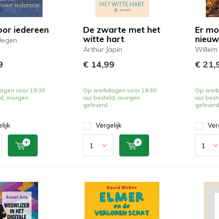
oor iedereen
De zwarte met het
Er mo
witte hart
nieuw
legen
Arthur Japin
Willem
9
€ 14,99
€ 21,
agen voor 19:30
Op werkdagen voor 19:30
Op werk
ld, morgen
uur besteld, morgen
uur best
geleverd
gelever
lijk
Vergelijk
Ver