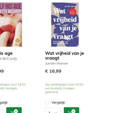
is age
Wat vrijheid van je
vraagt
te McCurdy
Jurriën Hamer
99
€ 16,99
dagen voor 19:30
Op werkdagen voor 19:30
eld, morgen
uur besteld, morgen
d
geleverd
gelijk
Vergelijk