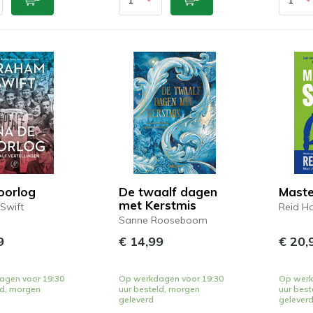
oorlog
De twaalf dagen
Maste
met Kerstmis
Swift
Reid H
Sanne Rooseboom
9
€ 14,99
€ 20,
agen voor 19:30
Op werkdagen voor 19:30
Op werk
ld, morgen
uur besteld, morgen
uur best
geleverd
gelever