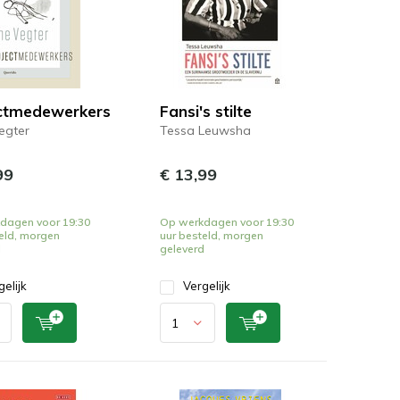
ctmedewerkers
Fansi's stilte
egter
Tessa Leuwsha
99
€ 13,99
dagen voor 19:30
Op werkdagen voor 19:30
eld, morgen
uur besteld, morgen
d
geleverd
gelijk
Vergelijk