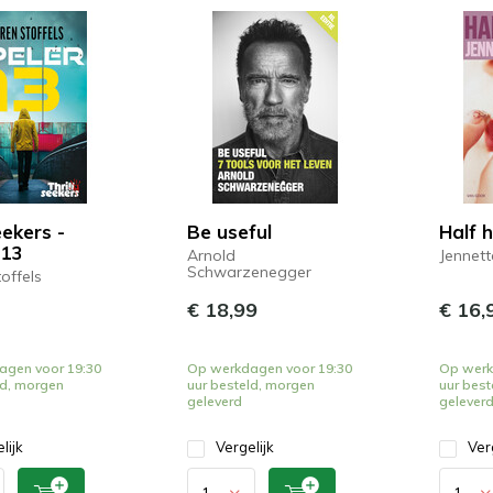
eekers -
Be useful
Half h
 13
Arnold
Jennet
Schwarzenegger
offels
€ 18,99
€ 16,
agen voor 19:30
Op werkdagen voor 19:30
Op werk
ld, morgen
uur besteld, morgen
uur best
geleverd
gelever
lijk
Vergelijk
Ver