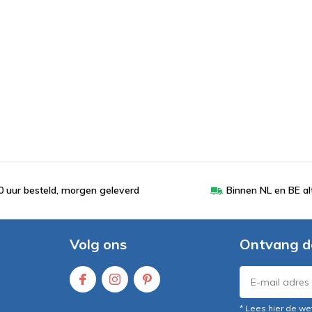
 uur besteld, morgen geleverd
Binnen NL en BE al
Volg ons
Ontvang d
* Lees hier de we