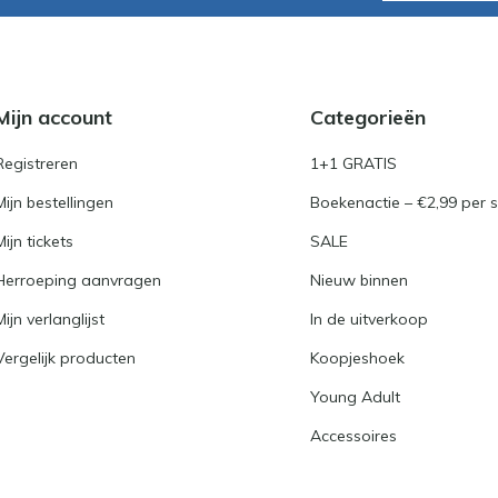
Mijn account
Categorieën
Registreren
1+1 GRATIS
Mijn bestellingen
Boekenactie – €2,99 per s
Mijn tickets
SALE
Herroeping aanvragen
Nieuw binnen
Mijn verlanglijst
In de uitverkoop
Vergelijk producten
Koopjeshoek
Young Adult
Accessoires