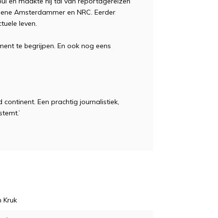
bul en maakte hij tal van reportagereizen
Groene Amsterdammer en NRC. Eerder
ctuele leven.
ment te begrijpen. En ook nog eens
continent. Een prachtig journalistiek,
stemt.’
n Kruk