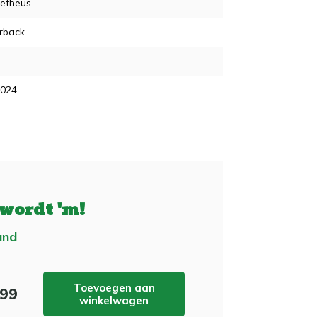
etheus
rback
2024
 wordt 'm!
and
Toevoegen aan
,99
winkelwagen