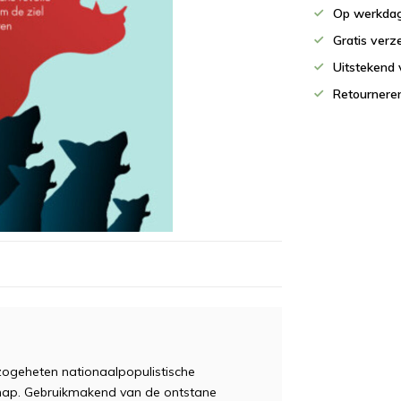
Op werkdag
Gratis verz
Uitstekend 
Retournere
zogeheten nationaalpopulistische
schap. Gebruikmakend van de ontstane