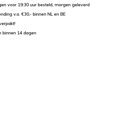
en voor 19:30 uur besteld, morgen geleverd
ending v.a. €30,- binnen NL en BE
verpakt!
n binnen 14 dagen