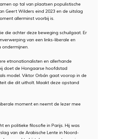
kwamen op tal van plaatsen populistische
an Geert Wilders eind 2023 en de uitslag
ment allerminst voorbij is.
ie die achter deze beweging schuilgaat. Er
mverwerping van een links-liberale en
ou ondermijnen.
tere etnonationalisten en allerhande
arbij doet de Hongaarse hoofdstad
 als model. Viktor Orbán gaat voorop in de
teit die dit uitholt. Maakt deze opstand
illiberale moment en neemt de lezer mee
 en politieke filosofie in Parijs. Hij was
slag van de Arabische Lente in Noord-