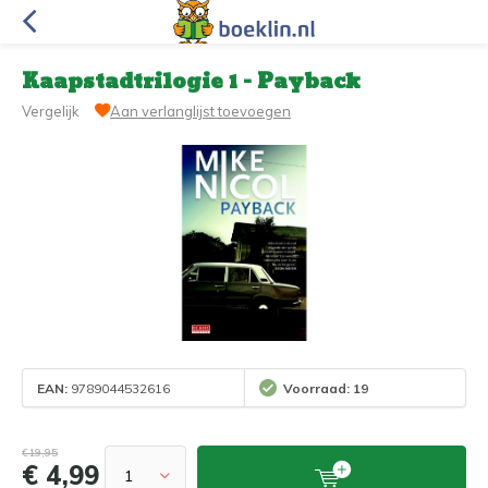
Kaapstadtrilogie 1 - Payback
Vergelijk
Aan verlanglijst toevoegen
EAN:
9789044532616
Voorraad: 19
€19,95
€ 4,99