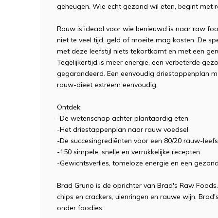
geheugen. Wie echt gezond wil eten, begint met 
Rauw is ideaal voor wie benieuwd is naar raw foo
niet te veel tijd, geld of moeite mag kosten. De s
met deze leefstijl niets tekortkomt en met een ger
Tegelijkertijd is meer energie, een verbeterde gez
gegarandeerd. Een eenvoudig driestappenplan m
rauw-dieet extreem eenvoudig.
Ontdek:
-De wetenschap achter plantaardig eten
-Het driestappenplan naar rauw voedsel
-De succesingrediënten voor een 80/20 rauw-leefst
-150 simpele, snelle en verrukkelijke recepten
-Gewichtsverlies, tomeloze energie en een gezonder
Brad Gruno is de oprichter van Brad's Raw Foods. 
chips en crackers, uienringen en rauwe wijn. Brad
onder foodies.