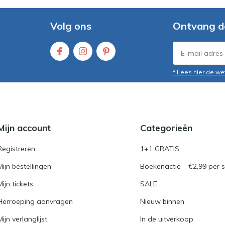
Volg ons
Ontvang d
* Lees hier de we
Mijn account
Categorieën
Registreren
1+1 GRATIS
Mijn bestellingen
Boekenactie – €2,99 per s
Mijn tickets
SALE
Herroeping aanvragen
Nieuw binnen
Mijn verlanglijst
In de uitverkoop