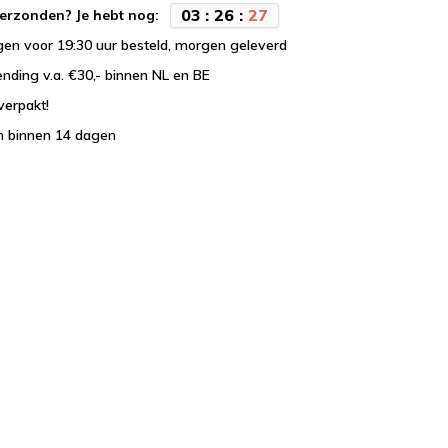
0
3
:
2
6
:
2
7
erzonden? Je hebt nog:
en voor 19:30 uur besteld, morgen geleverd
ending v.a. €30,- binnen NL en BE
verpakt!
n binnen 14 dagen