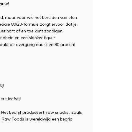
rauw!
d, maar voor wie het bereiden van eten
peciale 80/20-formule zorgt ervoor dat je
ust hart af en toe kunt zondigen.
ondheid en een slanker figuur
aakt de overgang naar een 80 procent
ijl
e leefstijl
Het bedrijf produceert 'raw snacks', zoals
's Raw Foods is wereldwijd een begrip