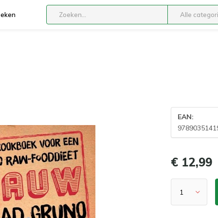
boeken
Alle categor
EAN:
9789035141
€ 12,99