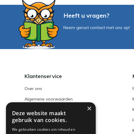
Heeft u vragen?
Neem gerust contact met ons op!
Klantenservice
Over ons
Algemene voorwaarden
×
Disclaimer
Deze website maakt
gebruik van cookies.
Privacy Policy
We gebruiken cookies om inhoud en
Betaalmethoden en BTW nummer