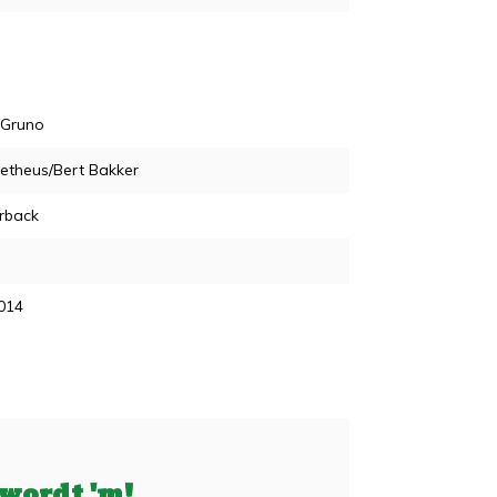
 Gruno
etheus/Bert Bakker
rback
014
 wordt 'm!